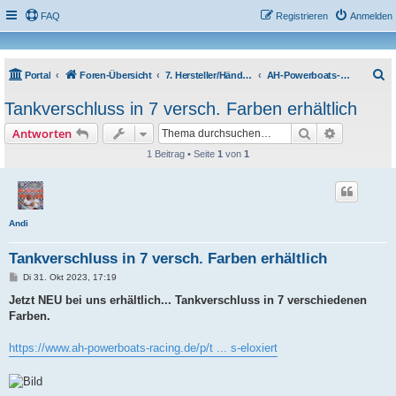
FAQ
Registrieren
Anmelden
S
Portal
Foren-Übersicht
7. Hersteller/Händler-Neuheiten
AH-Powerboats-Racing
u
Tankverschluss in 7 versch. Farben erhältlich
c
Suche
Erweiterte
Antworten
h
1 Beitrag • Seite
1
von
1
e
Andi
Tankverschluss in 7 versch. Farben erhältlich
B
Di 31. Okt 2023, 17:19
e
i
Jetzt NEU bei uns erhältlich... Tankverschluss in 7 verschiedenen
t
Farben.
r
a
g
https://www.ah-powerboats-racing.de/p/t ... s-eloxiert