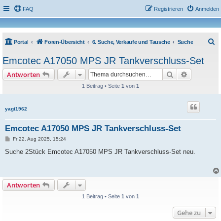
FAQ
Registrieren
Anmelden
S
Portal
Foren-Übersicht
6. Suche, Verkaufe und Tausche
Suche
u
Emcotec A17050 MPS JR Tankverschluss-Set
c
Suche
Erweiterte
Antworten
h
1 Beitrag • Seite
1
von
1
e
yagi1962
Emcotec A17050 MPS JR Tankverschluss-Set
B
Fr 22. Aug 2025, 15:24
e
i
Suche 2Stück Emcotec A17050 MPS JR Tankverschluss-Set neu.
t
r
a
g
Antworten
1 Beitrag • Seite
1
von
1
Gehe zu