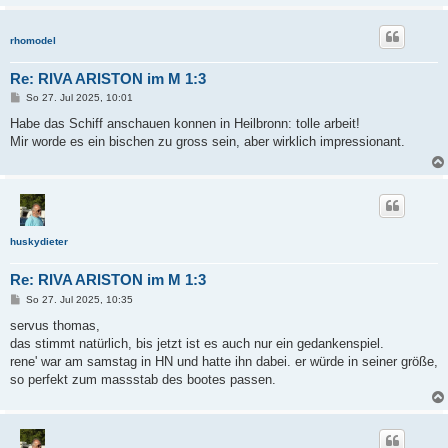
rhomodel
Re: RIVA ARISTON im M 1:3
B
So 27. Jul 2025, 10:01
e
i
Habe das Schiff anschauen konnen in Heilbronn: tolle arbeit!
t
Mir worde es ein bischen zu gross sein, aber wirklich impressionant.
r
a
g
huskydieter
Re: RIVA ARISTON im M 1:3
B
So 27. Jul 2025, 10:35
e
i
servus thomas,
t
das stimmt natürlich, bis jetzt ist es auch nur ein gedankenspiel.
r
a
rene' war am samstag in HN und hatte ihn dabei. er würde in seiner größe,
g
so perfekt zum massstab des bootes passen.