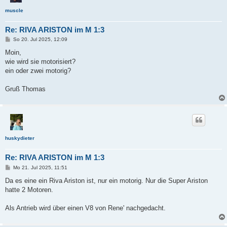
muscle
Re: RIVA ARISTON im M 1:3
B
So 20. Jul 2025, 12:09
e
i
Moin,
t
wie wird sie motorisiert?
r
a
ein oder zwei motorig?
g
Gruß Thomas
huskydieter
Re: RIVA ARISTON im M 1:3
B
Mo 21. Jul 2025, 11:51
e
i
Da es eine ein Riva Ariston ist, nur ein motorig. Nur die Super Ariston
t
hatte 2 Motoren.
r
a
g
Als Antrieb wird über einen V8 von Rene' nachgedacht.