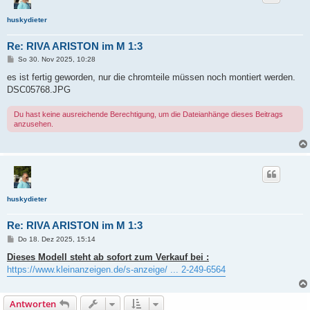
huskydieter
Re: RIVA ARISTON im M 1:3
B
So 30. Nov 2025, 10:28
e
i
es ist fertig geworden, nur die chromteile müssen noch montiert werden.
t
DSC05768.JPG
r
a
g
Du hast keine ausreichende Berechtigung, um die Dateianhänge dieses Beitrags
anzusehen.
huskydieter
Re: RIVA ARISTON im M 1:3
B
Do 18. Dez 2025, 15:14
e
i
Dieses Modell steht ab sofort zum Verkauf bei :
t
https://www.kleinanzeigen.de/s-anzeige/ ... 2-249-6564
r
a
g
Antworten