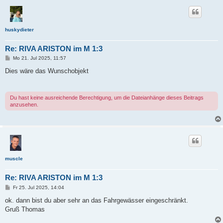
huskydieter
Re: RIVA ARISTON im M 1:3
B
Mo 21. Jul 2025, 11:57
e
i
Dies wäre das Wunschobjekt
t
r
a
g
Du hast keine ausreichende Berechtigung, um die Dateianhänge dieses Beitrags
anzusehen.
muscle
Re: RIVA ARISTON im M 1:3
B
Fr 25. Jul 2025, 14:04
e
i
ok. dann bist du aber sehr an das Fahrgewässer eingeschränkt.
t
Gruß Thomas
r
a
g