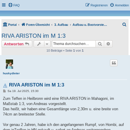
FAQ
Registrieren
Anmelden
S
Portal
Foren-Übersicht
3. Aufbau
Aufbau u. Bootvorstellung Elektrisch
u
RIVA ARISTON im M 1:3
c
Suche
Erweiterte
Antworten
h
10 Beiträge • Seite
1
von
1
e
huskydieter
RIVA ARISTON im M 1:3
B
Sa 19. Jul 2025, 15:30
e
i
Zum Teffen in Heilbronn wird eine RIVA ARISTON in Mahagoni, im
t
Maßstab 1:3, von Andreas vorgestellt.
r
a
Das heißt, wir haben eine Gesamtlänge von 2,30m u. eine breite von
g
74cm an breitester Stelle.
Vor genau 2 Jahren, habe ich den angefangenen Rumpf, von Hombi, auf
dem inTreffen in HN gekauft u. sofort an Andreas weitergegeben.