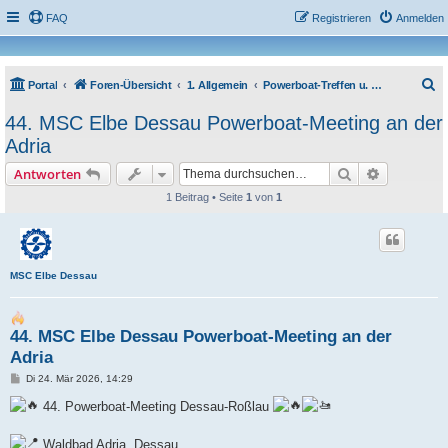
FAQ
Registrieren
Anmelden
S
Portal
Foren-Übersicht
1. Allgemein
Powerboat-Treffen u. sonstige Veranstaltungen
u
44. MSC Elbe Dessau Powerboat-Meeting an der
c
Adria
h
Suche
Erweiterte
Antworten
e
1 Beitrag • Seite
1
von
1
MSC Elbe Dessau
44. MSC Elbe Dessau Powerboat-Meeting an der
Adria
B
Di 24. Mär 2026, 14:29
e
i
44. Powerboat-Meeting Dessau-Roßlau
t
r
a
Waldbad Adria, Dessau