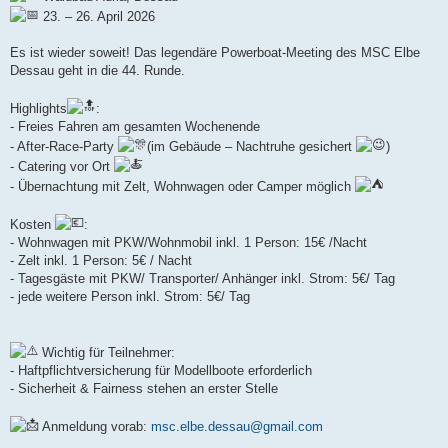
g
23. – 26. April 2026
Es ist wieder soweit! Das legendäre Powerboat-Meeting des MSC Elbe
Dessau geht in die 44. Runde.
Highlights
:
- Freies Fahren am gesamten Wochenende
- ⁠After-Race-Party
(im Gebäude – Nachtruhe gesichert
)
- ⁠Catering vor Ort
- ⁠Übernachtung mit Zelt, Wohnwagen oder Camper möglich
Kosten
:
- Wohnwagen mit PKW/Wohnmobil inkl. 1 Person: 15€ /Nacht
- Zelt inkl. 1 Person: 5€ / Nacht
- ⁠Tagesgäste mit PKW/ Transporter/ Anhänger inkl. Strom: 5€/ Tag
- ⁠jede weitere Person inkl. Strom: 5€/ Tag
Wichtig für Teilnehmer:
- Haftpflichtversicherung für Modellboote erforderlich
- ⁠Sicherheit & Fairness stehen an erster Stelle
Anmeldung vorab:
msc.elbe.dessau@gmail.com