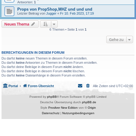
Antworten:
1
Props von PropShop,MHZ und und und
Letzter Beitrag von
Jugger
«
Fr 10. Feb 2023, 17:19
Neues Thema
6 Themen • Seite
1
von
1
Gehe zu
BERECHTIGUNGEN IN DIESEM FORUM
Du darfst
keine
neuen Themen in diesem Forum erstellen.
Du darfst
keine
Antworten zu Themen in diesem Forum erstellen.
Du darfst deine Beiträge in diesem Forum
nicht
ändern.
Du darfst deine Beiträge in diesem Forum
nicht
löschen.
Du darfst
keine
Dateianhänge in diesem Forum erstellen.
Portal
Foren-Übersicht
Alle Zeiten sind
UTC+02:00
Powered by
phpBB
® Forum Software © phpBB Limited
Deutsche Übersetzung durch
phpBB.de
Style
Prosilver New Edition
von ©
Origin
Datenschutz
|
Nutzungsbedingungen