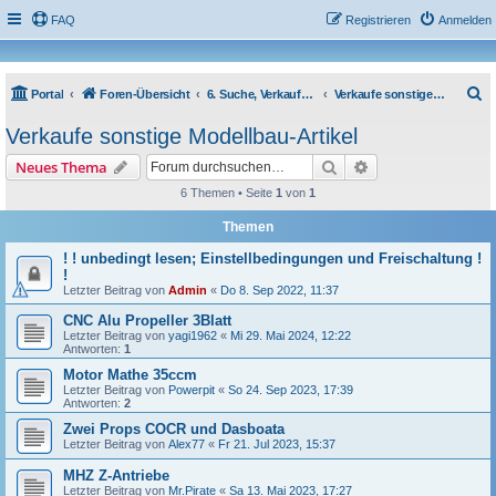
FAQ
Registrieren
Anmelden
S
Portal
Foren-Übersicht
6. Suche, Verkaufe und Tausche
Verkaufe sonstige Modellbau-Artikel
u
Verkaufe sonstige Modellbau-Artikel
c
Suche
Erweiterte Suche
Neues Thema
h
6 Themen • Seite
1
von
1
e
Themen
! ! unbedingt lesen; Einstellbedingungen und Freischaltung !
!
Letzter Beitrag von
Admin
«
Do 8. Sep 2022, 11:37
CNC Alu Propeller 3Blatt
Letzter Beitrag von
yagi1962
«
Mi 29. Mai 2024, 12:22
Antworten:
1
Motor Mathe 35ccm
Letzter Beitrag von
Powerpit
«
So 24. Sep 2023, 17:39
Antworten:
2
Zwei Props COCR und Dasboata
Letzter Beitrag von
Alex77
«
Fr 21. Jul 2023, 15:37
MHZ Z-Antriebe
Letzter Beitrag von
Mr.Pirate
«
Sa 13. Mai 2023, 17:27