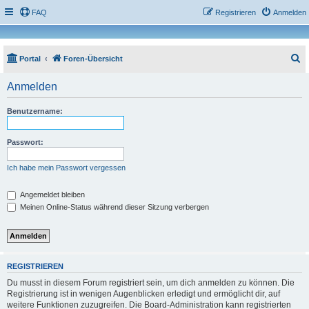
FAQ
Registrieren
Anmelden
S
Portal
Foren-Übersicht
u
Anmelden
c
h
Benutzername:
e
Passwort:
Ich habe mein Passwort vergessen
Angemeldet bleiben
Meinen Online-Status während dieser Sitzung verbergen
REGISTRIEREN
Du musst in diesem Forum registriert sein, um dich anmelden zu können. Die
Registrierung ist in wenigen Augenblicken erledigt und ermöglicht dir, auf
weitere Funktionen zuzugreifen. Die Board-Administration kann registrierten