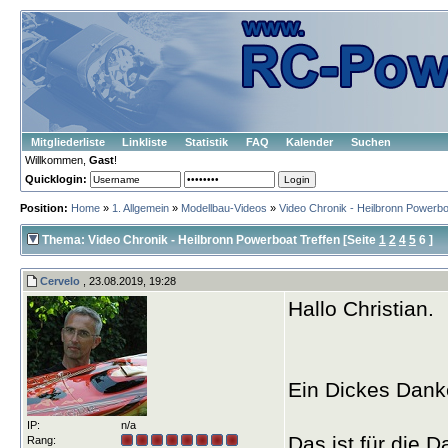
Mitgliederliste
Linkliste
Statistik
FAQ
Kalender
Suchen
Willkommen,
Gast
!
Quicklogin:
Position:
Home
»
1. Allgemein
»
Modellbau-Videos
»
Video Chronik - Heilbronn Powerbo
Thema: Video Chronik - Heilbronn Powerboat Treffen
[Seite
1
2
4
5
6 ]
Cervelo
, 23.08.2019, 19:28
Hallo Christian.
Ein Dickes Danke
IP:
n/a
Das ist für die 
Rang: