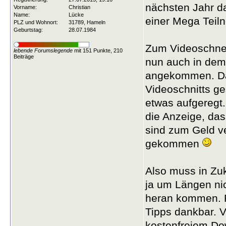
nächsten Jahr da
Vorname:
Christian
Name:
Lücke
einer Mega Teiln
PLZ und Wohnort:
31789, Hameln
Geburtstag:
28.07.1984
Zum Videoschnei
lebende Forumslegende
mit 151 Punkte, 210
Beiträge
nun auch in dem 
angekommen. Das
Videoschnitts ge
etwas aufgeregt
die Anzeige, das
sind zum Geld ve
gekommen
Also muss in Zuk
ja um Längen ni
heran kommen. Fa
Tipps dankbar. V
kostenfreiem Dow