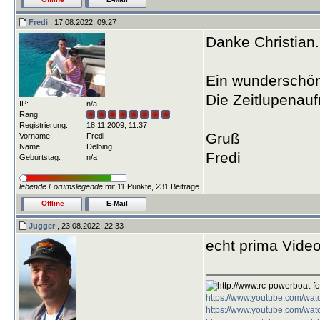
Fredi
, 17.08.2022, 09:27
Danke Christian.
Ein wunderschön
Die Zeitlupenau
IP:
n/a
Rang:
Registrierung:
18.11.2009, 11:37
Gruß
Vorname:
Fredi
Name:
Delbing
Fredi
Geburtstag:
n/a
lebende Forumslegende
mit 11 Punkte, 231 Beiträge
Offline
E-Mail
Jugger
, 23.08.2022, 22:33
echt prima Vide
https://www.youtube.com/
https://www.youtube.com/