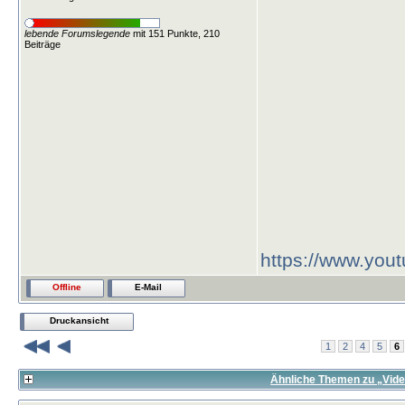
lebende Forumslegende
mit 151 Punkte, 210
Beiträge
https://www.yo
Offline
E-Mail
Druckansicht
1
2
4
5
6
Ähnliche Themen zu „Vide