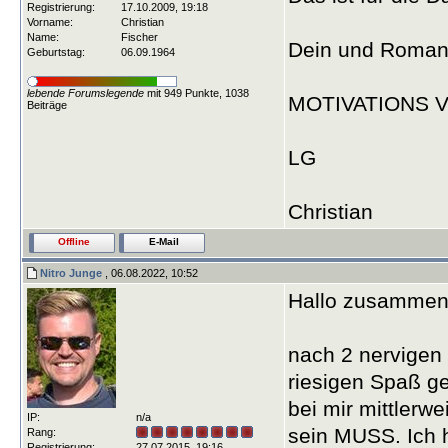
Registrierung:
17.10.2009, 19:18
Vorname:
Christian
Name:
Fischer
Dein und Romans V
Geburtstag:
06.09.1964
lebende Forumslegende
mit 949 Punkte, 1038
MOTIVATIONS V
Beiträge
LG
Christian
Offline
E-Mail
Nitro Junge
, 06.08.2022, 10:52
Hallo zusammen
nach 2 nervigen 
riesigen Spaß g
bei mir mittlerw
IP:
n/a
sein MUSS. Ich h
Rang:
Registrierung:
27.07.2015, 19:16