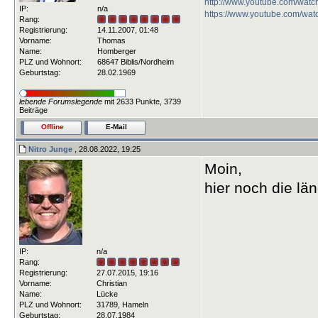
http://www.youtube.com/wat
IP:
n/a
https://www.youtube.com/
Rang:
Registrierung:
14.11.2007, 01:48
Vorname:
Thomas
Name:
Homberger
PLZ und Wohnort:
68647 Biblis/Nordheim
Geburtstag:
28.02.1969
lebende Forumslegende
mit 2633 Punkte, 3739
Beiträge
Offline
E-Mail
Nitro Junge
, 28.08.2022, 19:25
Moin,
hier noch die lä
IP:
n/a
Rang:
Registrierung:
27.07.2015, 19:16
Vorname:
Christian
Name:
Lücke
PLZ und Wohnort:
31789, Hameln
Geburtstag:
28.07.1984