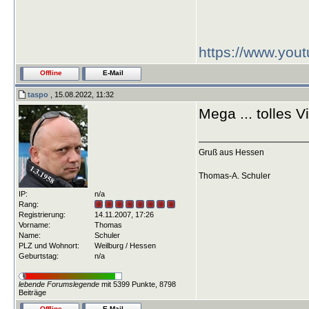
https://www.yo
Offline
E-Mail
taspo
, 15.08.2022, 11:32
Mega ... tolles V
Gruß aus Hessen
Thomas-A. Schuler
IP:
n/a
Rang:
Registrierung:
14.11.2007, 17:26
Vorname:
Thomas
Name:
Schuler
PLZ und Wohnort:
Weilburg / Hessen
Geburtstag:
n/a
lebende Forumslegende
mit 5399 Punkte, 8798
Beiträge
Offline
E-Mail