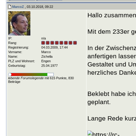
MarcoZ
, 03.10.2018, 09:22
Hallo zusammen
Mit dem 233er g
IP:
n/a
Rang:
In der Zwischenz
Registrierung:
04.03.2009, 17:44
Vorname:
Marco
anfertigen lasse
Name:
Zichella
PLZ und Wohnort:
Engen
Gestaltet und Um
Geburtstag:
25.04.1977
herzliches Dank
lebende Forumslegende
mit 615 Punkte, 830
Beiträge
Beklebt habe ich
geplant.
Lange Rede kurze