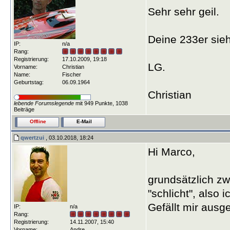
Sehr sehr geil.
Deine 233er sieh
IP:
n/a
Rang:
Registrierung:
17.10.2009, 19:18
LG.
Vorname:
Christian
Name:
Fischer
Geburtstag:
06.09.1964
Christian
lebende Forumslegende
mit 949 Punkte, 1038
Beiträge
Offline
E-Mail
qwertzui
, 03.10.2018, 18:24
Hi Marco,
grundsätzlich z
"schlicht", also 
Gefällt mir ausg
IP:
n/a
Rang:
Registrierung:
14.11.2007, 15:40
Vorname:
Andre