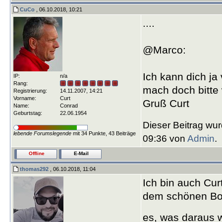
CuCo
, 06.10.2018, 10:21
....
@Marco:
Ich kann dich ja v
IP:
n/a
Rang:
mach doch bitte 
Registrierung:
14.11.2007, 14:21
Vorname:
Curt
Gruß Curt
Name:
Conrad
Geburtstag:
22.06.1954
Dieser Beitrag wur
lebende Forumslegende
mit 34 Punkte, 43 Beiträge
09:36 von
Admin
.
Offline
E-Mail
thomas292
, 06.10.2018, 11:04
Ich bin auch Cur
dem schönen B
es, was daraus w