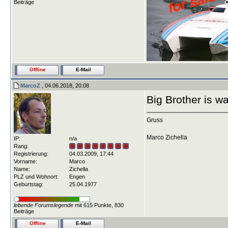
Beiträge
Offline
E-Mail
MarcoZ
, 04.06.2018, 20:08
Big Brother is w
Gruss
Marco Zichella
IP:
n/a
Rang:
Registrierung:
04.03.2009, 17:44
Vorname:
Marco
Name:
Zichella
PLZ und Wohnort:
Engen
Geburtstag:
25.04.1977
lebende Forumslegende
mit 615 Punkte, 830
Beiträge
Offline
E-Mail