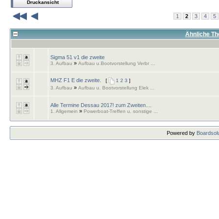
Druckansicht
1
2
3
4
5
Ähnliche Th
Sigma 51 v1 die zweite
»
3. Aufbau
Aufbau u.Bootvorstellung Verbr ...
MHZ F1 E die zweite.
[
1
2
3
]
»
3. Aufbau
Aufbau u. Bootvorstellung Elek ...
Alle Termine Dessau 2017! zum Zweiten....
»
1. Allgemein
Powerboat-Treffen u. sonstige ...
Powered by
Boardsolu