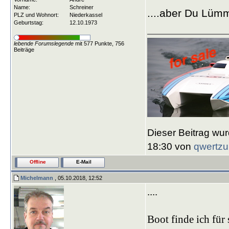
Name:
Schreiner
....aber Du Lü
PLZ und Wohnort:
Niederkassel
Geburtstag:
12.10.1973
lebende Forumslegende
mit 577 Punkte, 756
Beiträge
Dieser Beitrag wur
18:30 von
qwertzu
Offline
E-Mail
Michelmann
, 05.10.2018, 12:52
....
Boot finde ich für 