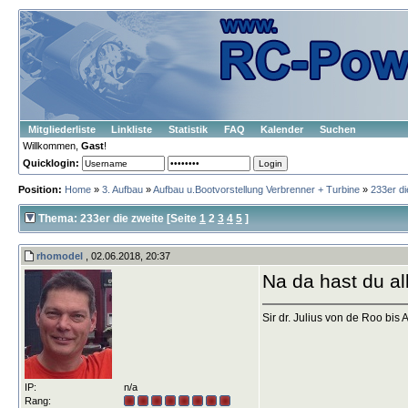
Mitgliederliste
Linkliste
Statistik
FAQ
Kalender
Suchen
Willkommen,
Gast
!
Quicklogin:
Position:
Home
»
3. Aufbau
»
Aufbau u.Bootvorstellung Verbrenner + Turbine
»
233er di
Thema: 233er die zweite
[Seite
1
2
3
4
5
]
rhomodel
, 02.06.2018, 20:37
Na da hast du all
Sir dr. Julius von de Roo bis A
IP:
n/a
Rang: