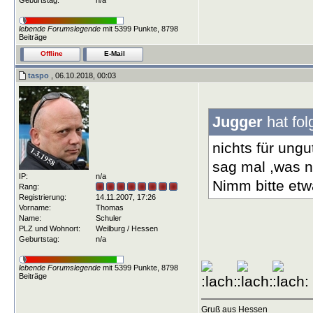
Geburtstag:
n/a
lebende Forumslegende
mit 5399 Punkte, 8798
Beiträge
Offline
E-Mail
taspo
, 06.10.2018, 00:03
Jugger
hat fol
nichts für ungu
sag mal ,was n
IP:
n/a
Nimm bitte etw
Rang:
Registrierung:
14.11.2007, 17:26
Vorname:
Thomas
Name:
Schuler
PLZ und Wohnort:
Weilburg / Hessen
Geburtstag:
n/a
lebende Forumslegende
mit 5399 Punkte, 8798
Beiträge
Gruß aus Hessen