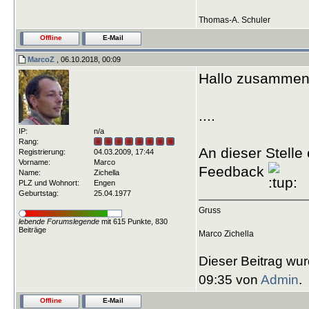
Thomas-A. Schuler
Offline
E-Mail
MarcoZ
, 06.10.2018, 00:09
Hallo zusammen
....
IP:
n/a
Rang:
An dieser Stelle
Registrierung:
04.03.2009, 17:44
Vorname:
Marco
Feedback
Name:
Zichella
PLZ und Wohnort:
Engen
Geburtstag:
25.04.1977
Gruss
lebende Forumslegende
mit 615 Punkte, 830
Beiträge
Marco Zichella
Dieser Beitrag wur
09:35 von
Admin
.
Offline
E-Mail