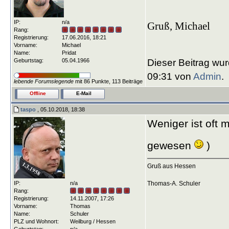
IP:
n/a
Gruß, Michael
Rang:
Registrierung:
17.06.2016, 18:21
Vorname:
Michael
Name:
Pridat
Dieser Beitrag wur
Geburtstag:
05.04.1966
09:31 von
Admin
.
lebende Forumslegende
mit 86 Punkte, 113 Beiträge
Offline
E-Mail
taspo
, 05.10.2018, 18:38
Weniger ist oft m
gewesen
)
Gruß aus Hessen
IP:
n/a
Thomas-A. Schuler
Rang:
Registrierung:
14.11.2007, 17:26
Vorname:
Thomas
Name:
Schuler
PLZ und Wohnort:
Weilburg / Hessen