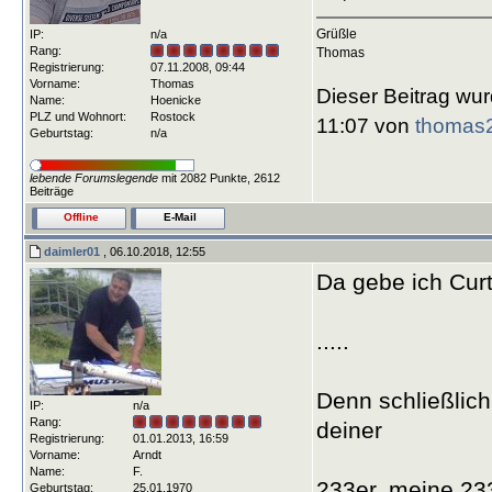
Grüßle
IP:
n/a
Rang:
Thomas
Registrierung:
07.11.2008, 09:44
Vorname:
Thomas
Dieser Beitrag wur
Name:
Hoenicke
PLZ und Wohnort:
Rostock
11:07 von
thomas
Geburtstag:
n/a
lebende Forumslegende
mit 2082 Punkte, 2612
Beiträge
Offline
E-Mail
daimler01
, 06.10.2018, 12:55
Da gebe ich Cur
.....
Denn schließlich 
IP:
n/a
Rang:
deiner
Registrierung:
01.01.2013, 16:59
Vorname:
Arndt
Name:
F.
233er, meine 23
Geburtstag:
25.01.1970