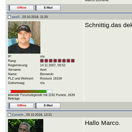
Marco Zichella
Offline
E-Mail
axel1
, 03.10.2018, 11:20
Schnittig.das de
IP:
n/a
Rang:
Registrierung:
14.11.2007, 09:52
Vorname:
Axel
Name:
Borowski
PLZ und Wohnort:
Rostock 18109
Geburtstag:
n/a
lebende Forumslegende
mit 1192 Punkte, 2639
Beiträge
Offline
E-Mail
Cervelo
, 03.10.2018, 13:31
Hallo Marco.