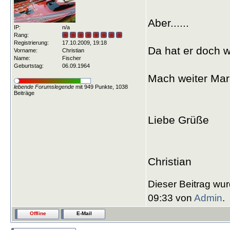
Aber......
IP:
n/a
Rang:
Registrierung:
17.10.2009, 19:18
Da hat er doch 
Vorname:
Christian
Name:
Fischer
Geburtstag:
06.09.1964
Mach weiter Mar
lebende Forumslegende
mit 949 Punkte, 1038
Beiträge
Liebe Grüße
Christian
Dieser Beitrag wur
09:33 von
Admin
.
Offline
E-Mail