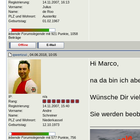
Registrierung:
14.11.2007, 16:13
Vorname:
Julius
Name:
de Roo
PLZ und Wohnort:
Austerlitz
Geburtstag:
01.02.1967
lebende Forumslegende
mit 921 Punkte, 1058
Beiträge
Offline
E-Mail
qwertzui
, 04.06.2018, 10:05
Hi Marco,
na da bin ich ab
Wünsche Dir vie
IP:
n/a
Rang:
Registrierung:
14.11.2007, 15:40
Vorname:
Andre
Sie werden beoba
Name:
Schreiner
PLZ und Wohnort:
Niederkassel
Geburtstag:
12.10.1973
lebende Forumslegende
mit 577 Punkte, 756